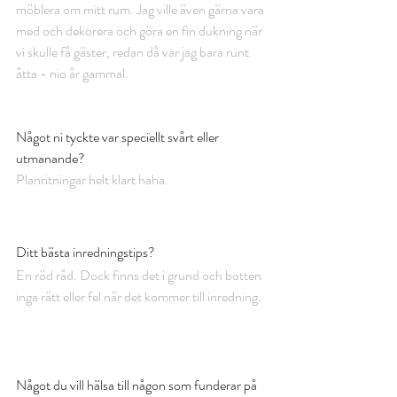
möblera om mitt rum. Jag ville även gärna vara 
med och dekorera och göra en fin dukning när 
vi skulle få gäster, redan då var jag bara runt 
åtta - nio år gammal. 
​Något ni tyckte var speciellt svårt eller 
utmanande?
Planritningar helt klart haha.
Ditt bästa inredningstips?
En röd råd. Dock finns det i grund och botten 
inga rätt eller fel när det kommer till inredning. 
Något du vill hälsa till någon som funderar på 