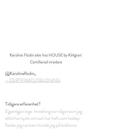
Karoline Flodin elev hos HOUSE by Kihlgren 
Certifierad inredare
@
Karolineflodin_
 - CERTIFIKAT
UTBILDNING
Tidigare erfarenhet?
Egentligen inga. Inredning var något som jag 
alltid har tyckt om och har haft som hobby. 
Sedan jag var barn kunde jag på kvällarna 